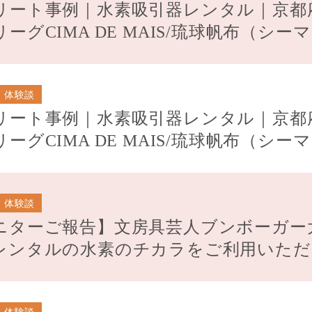
リート事例｜水素吸引器レンタル｜京都
ーグCIMA DE MAIS/琉球帆布（シ
・体験談
リート事例｜水素吸引器レンタル｜京都
ーグCIMA DE MAIS/琉球帆布（シ
・体験談
ニターご報告】文房具芸人ブンボーガー
レンタルの水素のチカラをご利用いただ