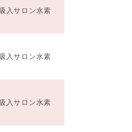
素吸入サロン水素
素吸入サロン水素
素吸入サロン水素