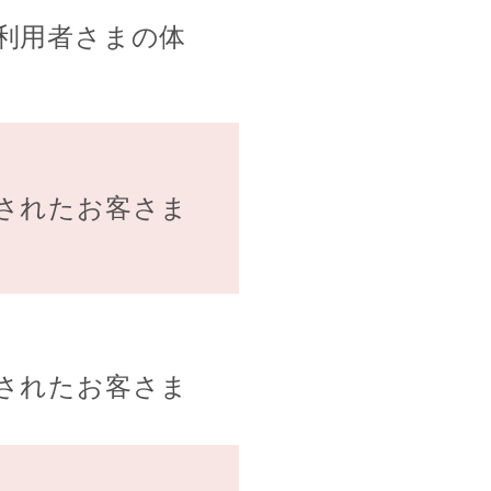
利用者さまの体
されたお客さま
されたお客さま