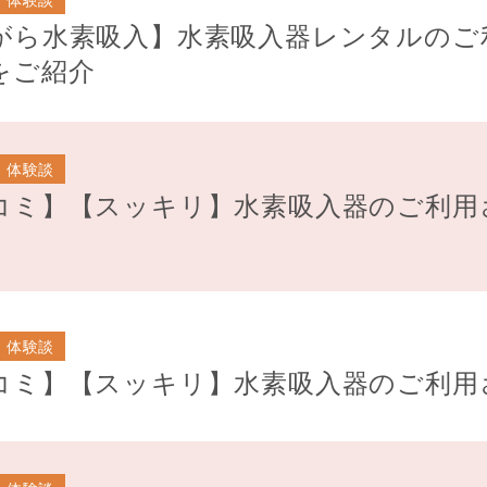
・体験談
がら水素吸入】水素吸入器レンタルのご
をご紹介
・体験談
コミ】【スッキリ】水素吸入器のご利用
・体験談
コミ】【スッキリ】水素吸入器のご利用