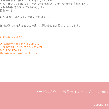
回数券も本来ご購入いただくものなのですが、
お知り合いをご紹介してくださったお客様と、ご紹介されたお客様お2人に、
回数券10回分をプレゼントいたします♪
特別ですよ☺
1マス600円分としてご使用いただけます。
詳細が気になる方はぜひご来店、お問い合わせお待ちしております。
お問い合わせはコチラ👇
📍茨城県守谷市百合ヶ丘3-249-1
水素の窓口イオンタウン守谷店2F
📞0120-127-413
✉info@suiso-madoguchi.com
サービス紹介
製品ラインナップ
お知ら
Copyright 