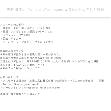
矢村 健/Ken Yamura(@ken.yamura_39)がシェアした投稿
アスリートのご紹介
・選手名：矢村 健（やむら けん）選手
・所属：アルビレックス新潟（Jリーグ J2）
・ポジション：FW（39）
・競技：サッカー
・ホームページ：
アルビレックス新潟公式HP
水素吸入器について
水素の窓口で提供する水素吸入器「水素のチカラ」。
はじめて水素吸入器を利用されるかたのために開発。
ご購入だけではなく、月5,940円でご利用いただける月額レンタルプランをご用意。
詳しくは、下記URLをご参照ください。
水素のチカラ紹介ページはコチラ
お問い合わせ先
・アスリート支援担当：水素の窓口株式会社（株式会社ママダの100％子会社） 岡田
・Twitter：
@suiso_madoguchi
・メールアドレス：info@suiso-madoguchi.com
水素のチカラ紹介ページはコチラ