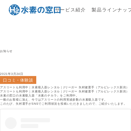
サービス紹介
製品ラインナッ
お知らせ
2021年3月24日
口コミ・体験談
アスリートも利用中｜水素吸入器レンタル｜Jリーガー 矢村健選手（アルビレックス新潟）
アスリートも利用中｜水素吸入器レンタル｜Jリーガー 矢村健選手（アルビレックス新潟）
水素の窓口の水素吸入器「水素のチカラ」をご利用中。
一般のお客様に加え、今ではアスリートの利用実績多数の水素吸入器です。
このたび、矢村選手がSNSでご利用状況を投稿いただきましたので、ご紹介いたします。