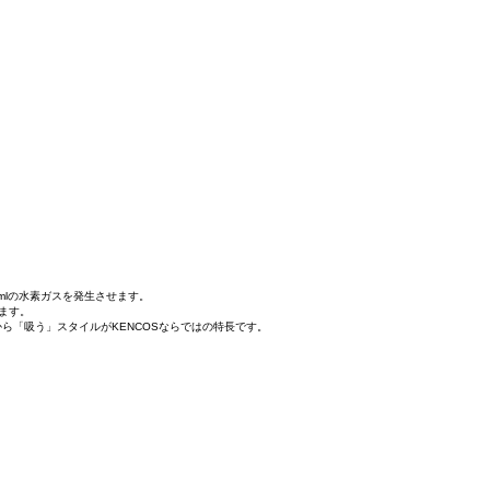
mlの水素ガスを発生させます。
ます。
ら「吸う」スタイルがKENCOSならではの特長です。