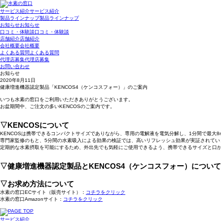
サービス紹介
サービス紹介
製品ラインナップ
製品ラインナップ
お知らせ
お知らせ
口コミ・体験談
口コミ・体験談
店舗紹介
店舗紹介
会社概要
会社概要
よくある質問
よくある質問
代理店募集
代理店募集
お問い合わせ
お知らせ
2020年8月11日
健康増進機器認定製品「KENCOS4（ケンコスフォー）」のご案内
いつも水素の窓口をご利用いただきありがとうございます。
お盆期間中、ご注文の多いKENCOSのご案内です。
▽KENCOSについて
KENCOSは携帯できるコンパクトサイズでありながら、専用の電解液を電気分解し、1分間で最大8
専門家監修のもと、5分間の水素吸入による効果の検証では、高いリフレッシュ効果が実証されてい
定期的な水素摂取を可能にするため、外出先でも気軽にご使用できるよう、携帯できるサイズと口か
▽健康増進機器認定製品とKENCOS4（ケンコスフォー）について
▽お求め方法について
水素の窓口ECサイト（販売サイト）：
コチラをクリック
水素の窓口Amazonサイト：
コチラをクリック
サービス紹介